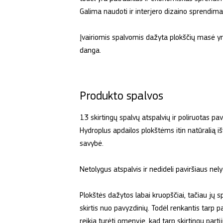
Galima naudoti ir interjero dizaino sprendim
Įvairiomis spalvomis dažyta plokščių masė y
danga.
Produkto spalvos
13 skirtingų spalvų atspalvių ir poliruotas pavi
Hydroplus apdailos plokštėms itin natūralią iš
savybė.
Netolygus atspalvis ir nedideli paviršiaus ne
Plokštės dažytos labai kruopščiai, tačiau jų 
skirtis nuo pavyzdinių. Todėl renkantis tarp 
reikia turėti omenyje, kad tarp skirtingų parti