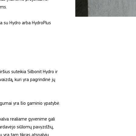
ams.
ra su Hydro arba HydroPlus
ršius suteikia Silbonit Hydro ir
vaizdą, kuri yra pagrindinė jų
lygumai yra šio gaminio ypatybė.
spalva realiame gyvenime gali
pardavėjo siūlomų pavyzdžių,
jų yra tam tikras atspalvių