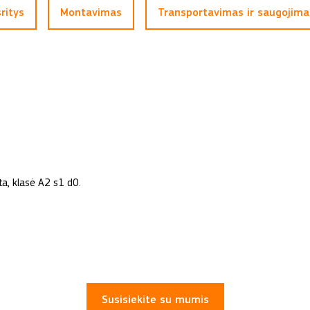
ritys
Montavimas
Transportavimas ir saugojima
, klasė A2 s1 d0.
Susisiekite su mumis