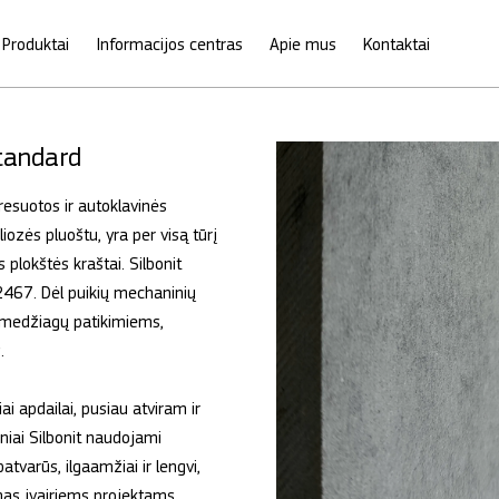
Produktai
Informacijos centras
Apie mus
Kontaktai
tandard
resuotos ir autoklavinės
liozės pluoštu, yra per visą tūrį
 plokštės kraštai. Silbonit
2467. Dėl puikių mechaninių
s medžiagų patikimiems,
.
iai apdailai, pusiau atviram ir
niai Silbonit naudojami
patvarūs, ilgaamžiai ir lengvi,
mas įvairiems projektams.