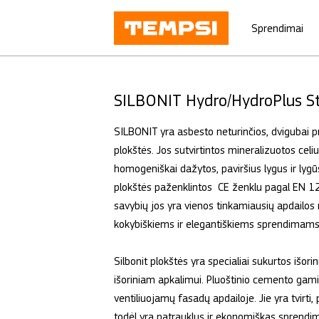
Sprendimai
SILBONIT Hydro/HydroPlus S
SILBONIT yra asbesto neturinčios, dvigubai p
plokštės. Jos sutvirtintos mineralizuotos celiu
homogeniškai dažytos, paviršius lygus ir lygūs
plokštės paženklintos CE ženklu pagal EN 1
savybių jos yra vienos tinkamiausių apdailo
kokybiškiems ir elegantiškiems sprendimams
Silbonit plokštės yra specialiai sukurtos išorin
išoriniam apkalimui. Pluoštinio cemento gami
ventiliuojamų fasadų apdailoje. Jie yra tvirti, 
todėl yra patrauklus ir ekonomiškas sprendi