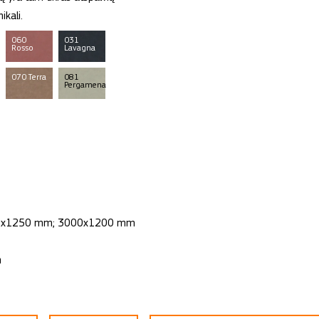
ikali.
060
031
Rosso
Lavagna
070 Terra
081
Pergamena
2500x1250 mm; 3000x1200 mm
m