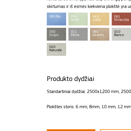
skirtumas ir iš esmės kiekviena plokštė yra un
090 Blu
050
040
061
Verde
Giallo
Terracotta
030
011
080
010
Grigio
Pietra
Deserto
Bianco
020
Naturale
Produkto dydžiai
Standartiniai dydžiai: 2500x1200 mm; 
Plokštės storis: 6 mm; 8mm; 10 mm; 12 m